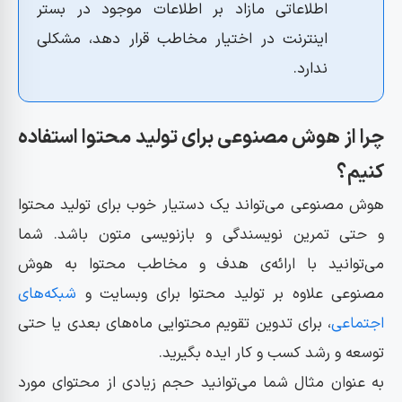
اطلاعاتی مازاد بر اطلاعات موجود در بستر
خودنویس| ابزار هوش مصنوعی به زبان فارسی
اینترنت در اختیار مخاطب قرار دهد، مشکلی
زیگپ| ابزار تولید محتوا به زبان فارسی
ندارد.
محتوا با من| محتوای تخصصی با هوش مصنوعی فارسی
چت کیوتی| پلتفرمی کامل برای استفاده از هوش مصنوعی
چرا از هوش مصنوعی برای تولید محتوا استفاده
مقایسه پلتفرم‌های فارسی هوش مصنوعی
کنیم؟
4 ابزار هوش مصنوعی برای طراحی لوگو
هوش مصنوعی می‌تواند یک دستیار خوب برای تولید محتوا
و حتی تمرین نویسندگی و بازنویسی متون باشد. شما
brandmark
می‌توانید با ارائه‌ی هدف و مخاطب محتوا به هوش
logoai
مصنوعی علاوه بر تولید محتوا برای وبسایت و
شبکه‌های
Logomaster
اجتماعی
، برای تدوین تقویم محتوایی ماه‌های بعدی یا حتی
logo.com
توسعه و رشد کسب و کار ایده بگیرید.
مقایسه لوگوسازهای هوش مصنوعی
به عنوان مثال شما می‌توانید حجم زیادی از محتوای مورد