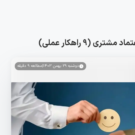
ری (۹ راهکار عملی)
دوشنبه 29 بهمن 1403
|
مطالعه
9
دقیقه