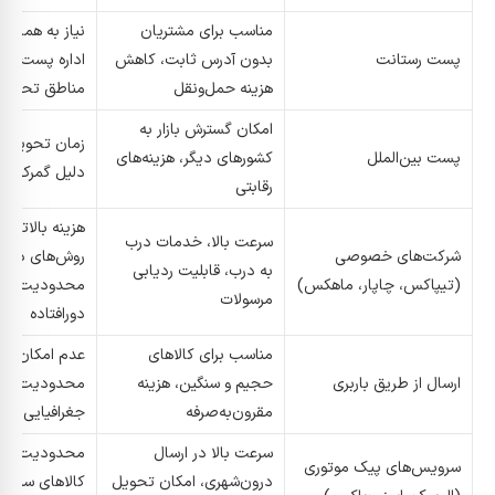
مناسب برای مشتریان
نیاز به هماهن
پست رستانت
بدون آدرس ثابت، کاهش
اداره پست، م
هزینه حمل‌ونقل
مناطق تحت 
امکان گسترش بازار به
زمان تحویل ط
پست بین‌الملل
کشورهای دیگر، هزینه‌های
دلیل گمرک، هزی
رقابتی
هزینه بالاتر ن
سرعت بالا، خدمات درب
شرکت‌های خصوصی
روش‌های دولت
به درب، قابلیت ردیابی
(تیپاکس، چاپار، ماهکس)
محدودیت در 
مرسولات
دورافتاده
مناسب برای کالاهای
عدم امکان ارس
ارسال از طریق باربری
حجیم و سنگین، هزینه
محدودیت پ
مقرون‌به‌صرفه
جغرافیایی
سرعت بالا در ارسال
محدودیت در 
سرویس‌های پیک موتوری
درون‌شهری، امکان تحویل
کالاهای سنگین